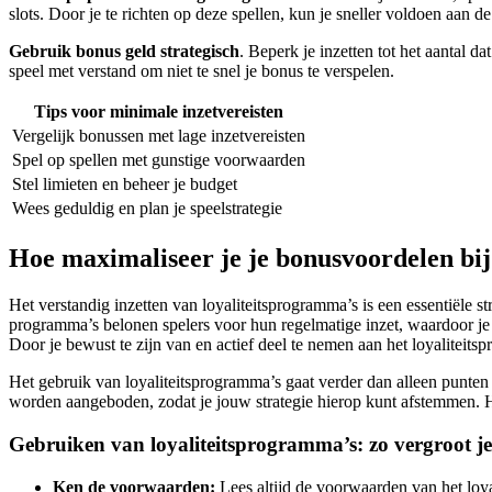
slots. Door je te richten op deze spellen, kun je sneller voldoen aan d
Gebruik bonus geld strategisch
. Beperk je inzetten tot het aantal d
speel met verstand om niet te snel je bonus te verspelen.
Tips voor minimale inzetvereisten
Vergelijk bonussen met lage inzetvereisten
Spel op spellen met gunstige voorwaarden
Stel limieten en beheer je budget
Wees geduldig en plan je speelstrategie
Hoe maximaliseer je je bonusvoordelen bij 
Het verstandig inzetten van loyaliteitsprogramma’s is een essentiële st
programma’s belonen spelers voor hun regelmatige inzet, waardoor je 
Door je bewust te zijn van en actief deel te nemen aan het loyaliteitsp
Het gebruik van loyaliteitsprogramma’s gaat verder dan alleen punten 
worden aangeboden, zodat je jouw strategie hierop kunt afstemmen. Hie
Gebruiken van loyaliteitsprogramma’s: zo vergroot je
Ken de voorwaarden:
Lees altijd de voorwaarden van het loya