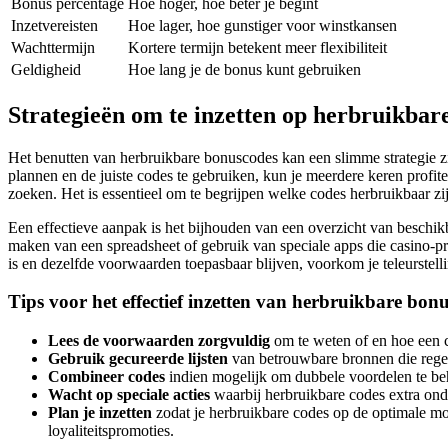
Bonus percentage
Hoe hoger, hoe beter je begint
Inzetvereisten
Hoe lager, hoe gunstiger voor winstkansen
Wachttermijn
Kortere termijn betekent meer flexibiliteit
Geldigheid
Hoe lang je de bonus kunt gebruiken
Strategieën om te inzetten op herbruikba
Het benutten van herbruikbare bonuscodes kan een slimme strategie zi
plannen en de juiste codes te gebruiken, kun je meerdere keren profi
zoeken. Het is essentieel om te begrijpen welke codes herbruikbaar 
Een effectieve aanpak is het bijhouden van een overzicht van beschi
maken van een spreadsheet of gebruik van speciale apps die casino-p
is en dezelfde voorwaarden toepasbaar blijven, voorkom je teleurstell
Tips voor het effectief inzetten van herbruikbare bon
Lees de voorwaarden zorgvuldig
om te weten of en hoe een 
Gebruik gecureerde lijsten
van betrouwbare bronnen die rege
Combineer codes
indien mogelijk om dubbele voordelen te beh
Wacht op speciale acties
waarbij herbruikbare codes extra on
Plan je inzetten
zodat je herbruikbare codes op de optimale mo
loyaliteitspromoties.