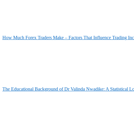
How Much Forex Traders Make – Factors That Influence Trading In
The Educational Background of Dr Valinda Nwadike: A Statistical L