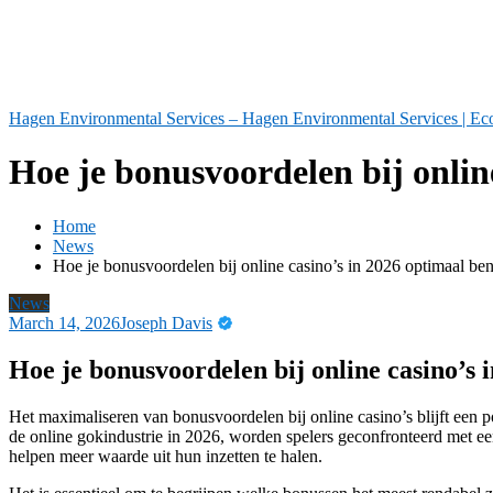
Hagen Environmental Services – Hagen Environmental Services | Eco
Hoe je bonusvoordelen bij onlin
Home
News
Hoe je bonusvoordelen bij online casino’s in 2026 optimaal be
News
March 14, 2026
Joseph Davis
Hoe je bonusvoordelen bij online casino’s 
Het maximaliseren van bonusvoordelen bij online casino’s blijft een p
de online gokindustrie in 2026, worden spelers geconfronteerd met e
helpen meer waarde uit hun inzetten te halen.